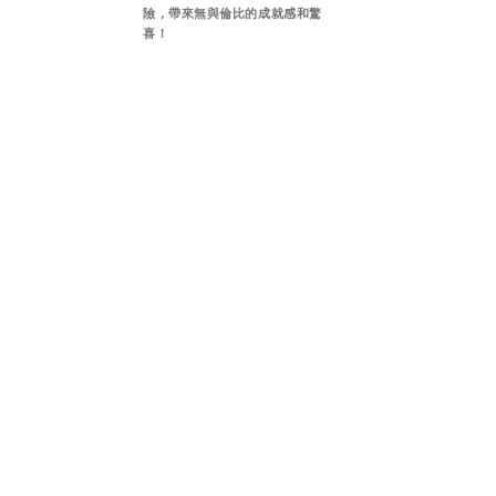
險，帶來無與倫比的成就感和驚
喜！
這是一場創意的盛宴，讓你
在挑戰中不斷突破自我，激
發出無限的創造力，體驗從
未有過的思維碰撞。
每一個關卡、每一道謎題、都
是一次智慧的較量，解開它們
的瞬間，你會感受到前所未有
的滿足與自豪。