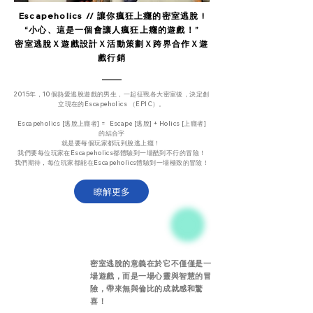
Escapeholics // 讓你瘋狂上癮的密室逃脫 !
“小心、這是一個會讓人瘋狂上癮的遊戲！”
密室逃脫Ｘ遊戲設計Ｘ活動策劃Ｘ跨界合作Ｘ遊
戲行銷
2015年，10個熱愛逃脫遊戲的男生，一起征戰各大密室後，決定創
立現在的Escapeholics （EPIC）。
Escapeholics [逃脫上癮者] = Escape [逃脫] + Holics [上癮者]
的結合字
就是要每個玩家都玩到脫逃上癮！
我們要每位玩家在Escapeholics都體驗到一場酷到不行的冒險！
我們期待，每位玩家都能在Escapeholics體驗到一場極致的冒險！
瞭解更多
密室逃脫的意義在於它不僅僅是一
場遊戲，而是一場心靈與智慧的冒
險，帶來無與倫比的成就感和驚
喜！