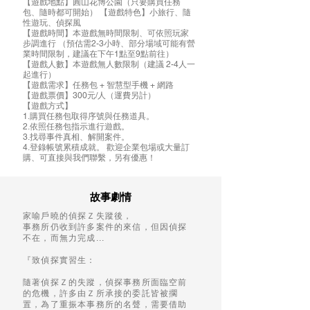
【遊戲地點】圓山花博公園（只要購買任務
包、隨時都可開始） 【遊戲特色】小旅行、隨
性遊玩、偵探風
【遊戲時間】本遊戲無時間限制、可依照玩家
步調進行 （預估需2-3小時、部分場域可能有營
業時間限制，建議在下午1點至9點前往）
【遊戲人數】本遊戲無人數限制（建議 2-4人一
起進行）
【遊戲需求】任務包 + 智慧型手機 + 網路
【遊戲票價】300元/人（運費另計）
【遊戲方式】
1.購買任務包取得序號與任務道具。
2.依照任務包指示進行遊戲。
3.找尋事件真相、解開案件。
4.登錄帳號累積成就。 歡迎企業包場或大量訂
購、可直接與我們聯繫，另有優惠！
故事劇情
家喻戶曉的偵探Ｚ失蹤後，
事務所仍收到許多案件的來信，但因偵探
不在，而無力完成...
『致偵探實習生：
隨著偵探Ｚ的失蹤，偵探事務所面臨空前
的危機，許多由Ｚ所承接的委託皆被擱
置，為了重振本事務所的名聲，需要借助