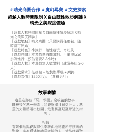
＃晴光商圈合作 ＃魔幻尋寶 ＃文史探索
超越人數時間限制Ｘ自由隨性散步解謎Ｘ
晴光之美深度體驗
【超越人數時間限制Ｘ自由隨性散步解謎Ｘ晴
光之美深度體驗】
【遊戲地點】晴光商圈（只要購買任務包、隨
時都可開始）
【遊戲特色】小旅行、隨性遊玩、奇幻風
【遊戲時間】本遊戲無時間限制、可依照玩家
步調進行（預估需要2-3小時）
【遊戲人數】本遊戲無人數限制（建議每組 2-6
人）
【遊戲需求】任務包 + 智慧型手機 + 網路
【遊戲票價】$250元/人 （運費另計）
故事劇情
這是在那個「惡一學園」廢校後的故事......
廢校後的惡一學園，惡靈盤據且日益壯大，惡
靈的力量將溢出校園，危害將蔓延至鄰近的街
郭；
相傳，
有幾個地點仍默默供奉著由地縛靈所守護著的
聖物，唯有通過地縛靈考驗的人，才能獲得聖