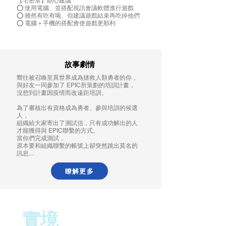
【宅密室】貼心建議
⭕️ 使用電腦、並搭配視訊會議軟體進行遊戲
⭕️ 雖然有吃有喝、但建議遊戲結束再吃掉他們
⭕️ 電腦＋手機的搭配會使遊戲更順利
故事劇情
嚮往被召喚至異世界成為拯救人類勇者的你，
與好友一同參加了 EPIC所策劃的培訓計畫，
沒想到計畫因疫情而改遠距培訓。
為了審核出有資格成為勇者、參與培訓的候選
人，
組織給大家寄出了測試信，只有成功解出的人
才能獲得與 EPIC聯繫的方式。
當你們完成測試，
原本要和組織聯繫的帳號上卻突然跳出莫名的
訊息...
瞭解更多
​實境