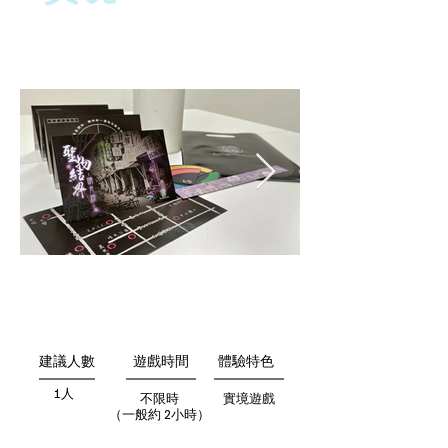
聖物結界：晴光錄
建議人數
遊戲時間
體驗特色
1人
不限時
實境遊戲
（一般約 2小時）