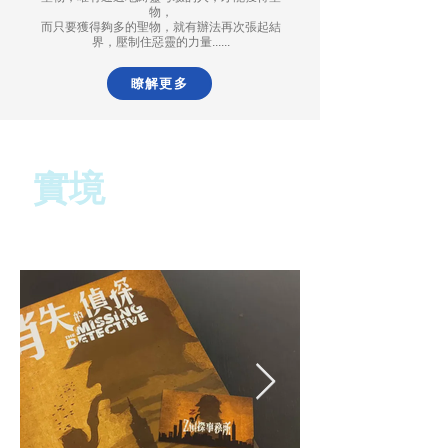
物，
而只要獲得夠多的聖物，就有辦法再次張起結
界，壓制住惡靈的力量......
瞭解更多
​實境
消失的偵探